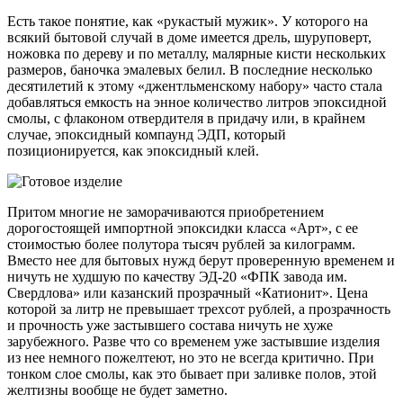
Есть такое понятие, как «рукастый мужик». У которого на
всякий бытовой случай в доме имеется дрель, шуруповерт,
ножовка по дереву и по металлу, малярные кисти нескольких
размеров, баночка эмалевых белил. В последние несколько
десятилетий к этому «джентльменскому набору» часто стала
добавляться емкость на энное количество литров эпоксидной
смолы, с флаконом отвердителя в придачу или, в крайнем
случае, эпоксидный компаунд ЭДП, который
позиционируется, как эпоксидный клей.
Притом многие не заморачиваются приобретением
дорогостоящей импортной эпоксидки класса «Арт», с ее
стоимостью более полутора тысяч рублей за килограмм.
Вместо нее для бытовых нужд берут проверенную временем и
ничуть не худшую по качеству ЭД-20 «ФПК завода им.
Свердлова» или казанский прозрачный «Катионит». Цена
которой за литр не превышает трехсот рублей, а прозрачность
и прочность уже застывшего состава ничуть не хуже
зарубежного. Разве что со временем уже застывшие изделия
из нее немного пожелтеют, но это не всегда критично. При
тонком слое смолы, как это бывает при заливке полов, этой
желтизны вообще не будет заметно.