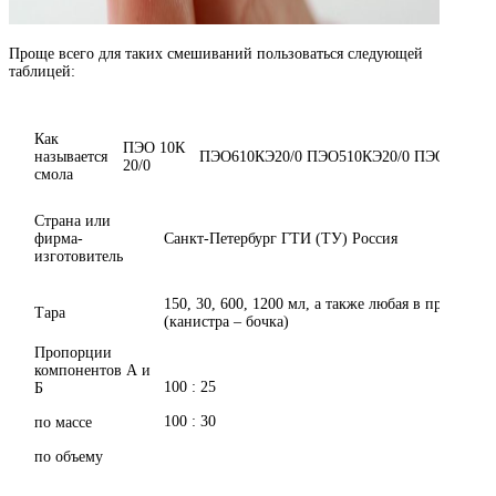
Проще всего для таких смешиваний пользоваться следующей
таблицей:
Как
ПЭО 10К
называется
ПЭО610КЭ20/0
ПЭО510КЭ20/0
ПЭО10КЭ20
20/0
смола
Страна или
фирма-
Санкт-Петербург ГТИ (ТУ) Россия
изготовитель
150, 30, 600, 1200 мл, а также любая в пределах о
Тара
(канистра – бочка)
Пропорции
компонентов А и
100 : 25
Б
100 : 30
по массе
по объему