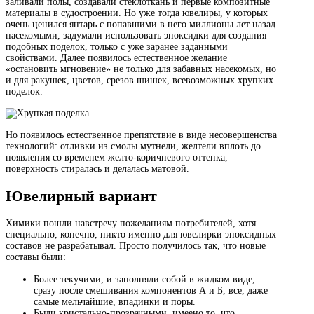
заливали полы, создавали стеклоткань и первые композитные
материалы в судостроении. Но уже тогда ювелиры, у которых
очень ценился янтарь с попавшими в него миллионы лет назад
насекомыми, задумали использовать эпоксидки для создания
подобных поделок, только с уже заранее заданными
свойствами. Далее появилось естественное желание
«остановить мгновение» не только для забавных насекомых, но
и для ракушек, цветов, срезов шишек, всевозможных хрупких
поделок.
Но появилось естественное препятствие в виде несовершенства
технологий: отливки из смолы мутнели, желтели вплоть до
появления со временем желто-коричневого оттенка,
поверхность стиралась и делалась матовой.
Ювелирный вариант
Химики пошли навстречу пожеланиям потребителей, хотя
специально, конечно, никто именно для ювелирки эпоксидных
составов не разрабатывал. Просто получилось так, что новые
составы были:
Более текучими, и заполняли собой в жидком виде,
сразу после смешивания компонентов А и Б, все, даже
самые мельчайшие, впадинки и поры.
Были кристально-прозрачными, имеено то, что