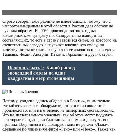
Строго говоря, такое деление не имеет смысла, потому что с
импортозамещением в этой области в России дела обстоят не
лучшим образом. На 90% производство эпоксидных
ювелирных компаундов у нас базируется на импортных
составляющих, то есть в страну завозится сырье, из которого на
отечественных заводах выпускают ювелирную смолу, по
качеству ничем не отличающуюся от ее аналогов производства
Тайваня, Чехии, Австрии, Италии, Германии и других стран.
Полезно узнать >
Какой расход
эпоксидной смолы на один
квадратный метр столешницы
Поэтому, увидев надпись «Сделано в России», внимательно
вчитайтесь в текст и обнаружите, что это или совместное
производство, или изготовлено из импортных составляющих.
Что не является чем-то ужасным, как об этом могут подумать
некоторые граждане, глобализация экономики диктует свои
правила. Ведь никого не шокируют многие детали «Лады»,
сделанные по лицензиям фирм «Рено» или «Пежо». Также как