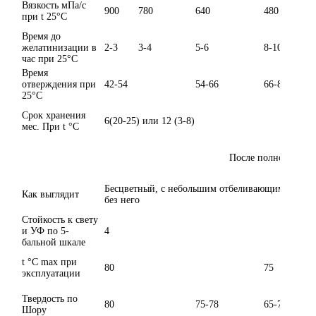
Вязкость мПа/с
900
780
640
480
при t 25°C
Время до
желатинизации в
2-3
3-4
5-6
8-10
час при 25°C
Время
отверждения при
42-54
54-66
66-84
25°C
Срок хранения
6(20-25) или 12 (3-8)
мес. При t °C
После полной поли
Бесцветный, с небольшим отбеливающим эффект
Как выглядит
без него
Стойкость к свету
и УФ по 5-
4
бальной шкале
t °C max при
80
75
эксплуатации
Твердость по
80
75-78
65-70
Шору