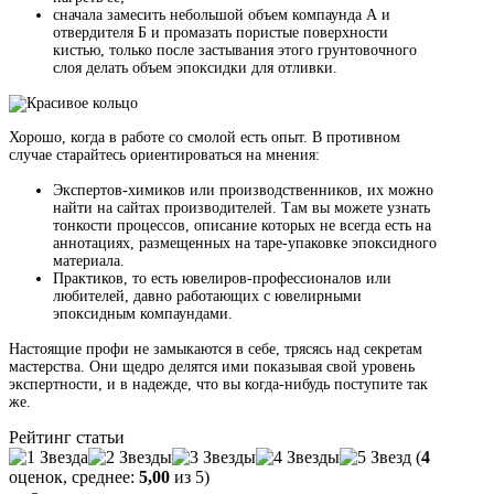
сначала замесить небольшой объем компаунда А и
отвердителя Б и промазать пористые поверхности
кистью, только после застывания этого грунтовочного
слоя делать объем эпоксидки для отливки.
Хорошо, когда в работе со смолой есть опыт. В противном
случае старайтесь ориентироваться на мнения:
Экспертов-химиков или производственников, их можно
найти на сайтах производителей. Там вы можете узнать
тонкости процессов, описание которых не всегда есть на
аннотациях, размещенных на таре-упаковке эпоксидного
материала.
Практиков, то есть ювелиров-профессионалов или
любителей, давно работающих с ювелирными
эпоксидным компаундами.
Настоящие профи не замыкаются в себе, трясясь над секретам
мастерства. Они щедро делятся ими показывая свой уровень
экспертности, и в надежде, что вы когда-нибудь поступите так
же.
Рейтинг статьи
(
4
оценок, среднее:
5,00
из 5)