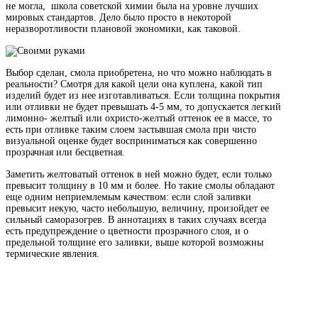
не могла, школа советской химии была на уровне лучших
мировых стандартов. Дело было просто в некоторой
неразворотливости плановой экономики, как таковой.
Выбор сделан, смола приобретена, но что можно наблюдать в
реальности? Смотря для какой цели она куплена, какой тип
изделий будет из нее изготавливаться. Если толщина покрытия
или отливки не будет превышать 4-5 мм, то допускается легкий
лимонно- желтый или охристо-желтый оттенок ее в массе, то
есть при отливке таким слоем застывшая смола при чисто
визуальной оценке будет восприниматься как совершенно
прозрачная или бесцветная.
Заметить желтоватый оттенок в ней можно будет, если только
превысит толщину в 10 мм и более. Но такие смолы обладают
еще одним неприемлемым качеством: если слой заливки
превысит некую, часто небольшую, величину, произойдет ее
сильный саморазогрев. В аннотациях в таких случаях всегда
есть предупреждение о цветности прозрачного слоя, и о
предельной толщине его заливки, выше которой возможны
термические явления.