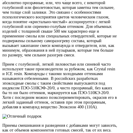
абсолютно прозрачные, или, что чаще всего, с некоторой
голубизной или фиолетовостью, которая заметна тем сильнее,
чем толще слой заливки. Это связано с особенностями
психологического восприятия цветов человеческим глазом,
когда понятие «кристально-чистый» ассоциируется с легкой
голубизной или сиренево-голубым оттенком. Для объемных
изделий с толщиной свыше 500 мм характерно еще и
применение смолы или специальных отвердителей, которые не
подвержены сильному саморазогреву состава, который
вызывает закипание смеси компаунда и отвердителя, или, как
минимум, образования в ней пузырьков, которые тем больше
по размеру, чем сильнее разогрев смеси.
Прием с голубизной, легкой лиловостью или синевой часто
используют такие производители за рубежом, как Crystal resin
и ICE resin. Компаунды с такими холодными оттенками
называются отбеленными. В российских разработках
эпоксидные смолы с таким свойствами выпускаются под
индексом ПЭО-510КЭФ-20/0, а чисто прозрачный, без каких
бы то ни было оттенков, маркируется как ПЭО-510КЭ-20/0.
Хотя с последним можно поэкспериментировать, окрасив его в
легкий заданный оттенок, оставив при этом прозрачным,
добавляя в компаунд вещество Эпоксион 400 (110А).
Приемы смешивания и разведения с добавками могут зависеть,
как от объемов компонентов готовых смесей, так от их веса.