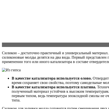
Силикон – достаточно практичный и универсальный материал. Е
силиконовые молды делятся на два вида. Первый представлен 
применении того или иного катализатора в составе отвердителя
В качестве катализатора используется олово.
Отвердите
время сохраняет свои свойства, поэтому самодельные мо
В качестве катализатора используется платина.
Техниче
полученный материал устойчив к высоким температурам.
первым типом, ведь температура эпоксидной смолы не оч
типа.
Силикон для заливки молда готовится путем смешивания двух 