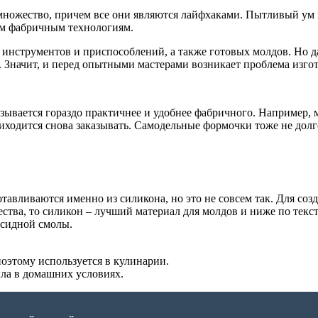
множество, причем все они являются лайфхаками. Пытливый ум и
ым фабричным технологиям.
 инструментов и приспособлений, а также готовых молдов. Но д
. Значит, и перед опытными мастерами возникает проблема изго
азывается гораздо практичнее и удобнее фабричного. Например,
риходится снова заказывать. Самодельные формочки тоже не долг
тавливаются именно из силикона, но это не совсем так. Для со
ества, то силикон – лучший материал для молдов и ниже по текс
ксидной смолы.
поэтому используется в кулинарии.
ла в домашних условиях.