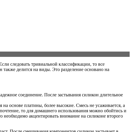
Если следовать тривиальной классификации, то все
 также делится на виды. Это разделение основано на
 надежное соединение. После застывания силикон длительное
 на основе платины, более высокие. Смесь не усаживается, а
почтение, то для домашнего использования можно обойтись и
то необходимо акцентировать внимание на силиконе второго
паст. После смешивания компонентов силикон застывает в