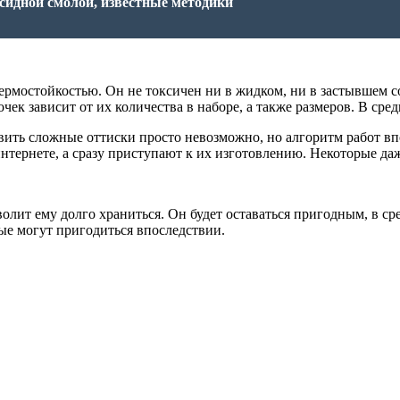
ксидной смолой, известные методики
рмостойкостью. Он не токсичен ни в жидком, ни в застывшем с
к зависит от их количества в наборе, а также размеров. В средн
овить сложные оттиски просто невозможно, но алгоритм работ вп
нтернете, а сразу приступают к их изготовлению. Некоторые да
олит ему долго храниться. Он будет оставаться пригодным, в ср
рые могут пригодиться впоследствии.