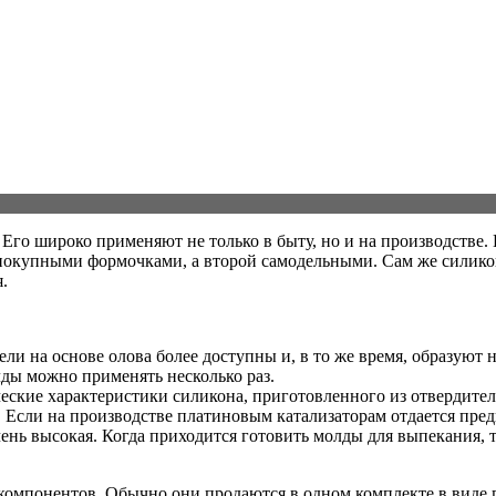
го широко применяют не только в быту, но и на производстве. 
покупными формочками, а второй самодельными. Сам же силикон
.
ли на основе олова более доступны и, в то же время, образуют
лды можно применять несколько раз.
ские характеристики силикона, приготовленного из отвердителя
 Если на производстве платиновым катализаторам отдается пред
ень высокая. Когда приходится готовить молды для выпекания, 
компонентов. Обычно они продаются в одном комплекте в виде 