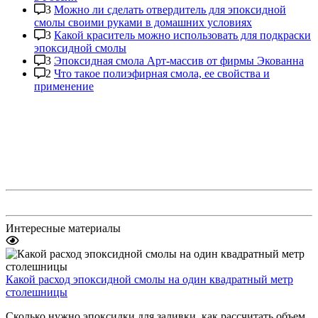
3
Можно ли сделать отвердитель для эпоксидной
смолы своими руками в домашних условиях
3
Какой краситель можно использовать для подкраски
эпоксидной смолы
3
Эпоксидная смола Арт-массив от фирмы Экованна
2
Что такое полиэфирная смола, ее свойства и
применение
Интересные материалы
Какой расход эпоксидной смолы на один квадратный метр
столешницы
Сколько нужно эпоксидки для заливки, как рассчитать объем