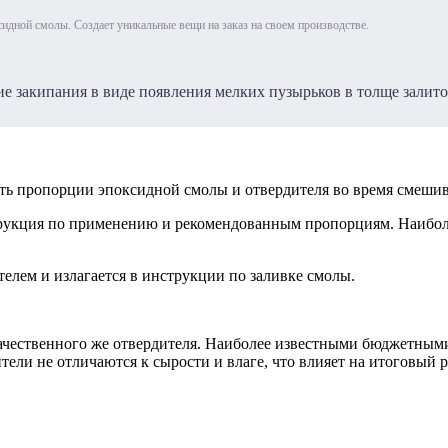
сидной смолы. Создает уникальные вещи на заказ на своем производстве.
е закипания в виде появления мелких пузырьков в толще залит
ть пропорции эпоксидной смолы и отвердителя во время смешив
рукция по применению и рекомендованным пропорциям. Наиболее
телем и излагается в инструкции по заливке смолы.
е качественного же отвердителя. Наиболее известными бюджетн
тели не отличаются к сырости и влаге, что влияет на итоговый р