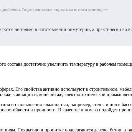
сидной смолы. Создает уникальные вещи на заказ на своем производстве.
тся не только в изготовлении бижутерии, а практически во все
ого состава достаточно увеличить температуру в рабочем помещ
ферах. Его свойства активно используют в строительном, мебел
 также в авиации и, конечно же, электротехнической промышлен
типа и с повышенно влажностью, например, стены и пол в бассе
осостойкости и прочности. В качестве примера подойдет пропит
твиям. Покрытию и пропитке подвергаются дерево, бетон, а та