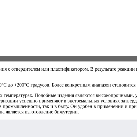
ия с отвердителем или пластификатором. В результате реакции 
0°С до +200°С градусов. Более конкретным диапазон становится
 температурах. Подобные изделия являются высокопрочными, у
еризации успешно применяют в экстремальных условиях затверде
в промышленности, так и в быту. Он удобен в применении и при
па является изготовление бижутерии.