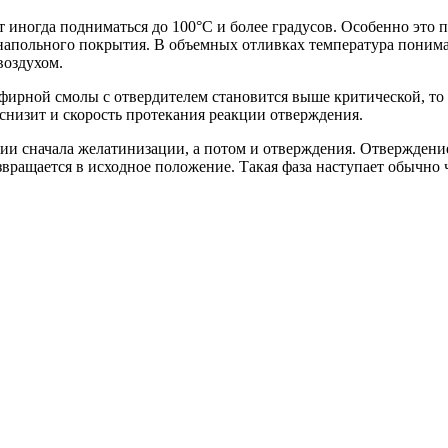
 иногда подниматься до 100°C и более градусов. Особенно это 
 напольного покрытия. В объемных отливках температура поним
воздухом.
ирной смолы с отвердителем становится выше критической, то 
снизит и скорость протекания реакции отверждения.
ции сначала желатинизации, а потом и отверждения. Отверждени
звращается в исходное положение. Такая фаза наступает обычно ч