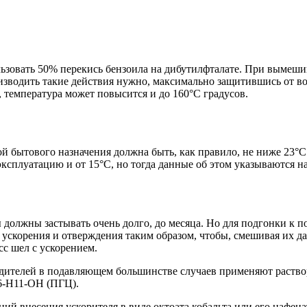
ользовать 50% перекись бензоила на дибутилфталате. При вымеш
оизводить такие действия нужно, максимально защитившись от в
температура может повысится и до 160°C градусов.
й бытового назначения должна быть, как правило, не ниже 23°C
сплуатацию и от 15°C, но тогда данные об этом указываются на б
должны застывать очень долго, до месяца. Но для подгонки к п
ускорения и отверждения таким образом, чтобы, смешивая их да
сс шел с ускорением.
вердителей в подавляющем большинстве случаев применяют раст
C6-H11-OH (ПГЦ).
й внесения ускорителя в виде октоата кобальта или его нафена