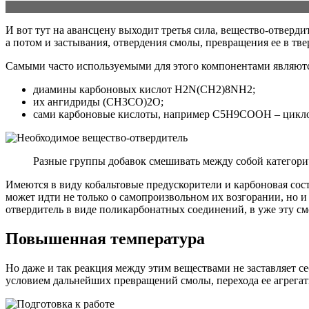
И вот тут на авансцену выходит третья сила, вещество-отверди
а потом и застывания, отвердения смолы, превращения ее в тв
Самыми часто используемыми для этого компонентами являютс
диамины карбоновых кислот H2N(CH2)8NH2;
их ангидриды (CH3CO)2O;
сами карбоновые кислоты, например C5H9COOH – цикло
Разные группы добавок смешивать между собой категори
Имеются в виду кобальтовые предускорители и карбоновая сос
может идти не только о самопроизвольном их возгорании, но и
отвердитель в виде поликарбонатных соединений, в уже эту см
Повышенная температура
Но даже и так реакция между этим веществами не заставляет се
условием дальнейших превращений смолы, перехода ее агрегатно