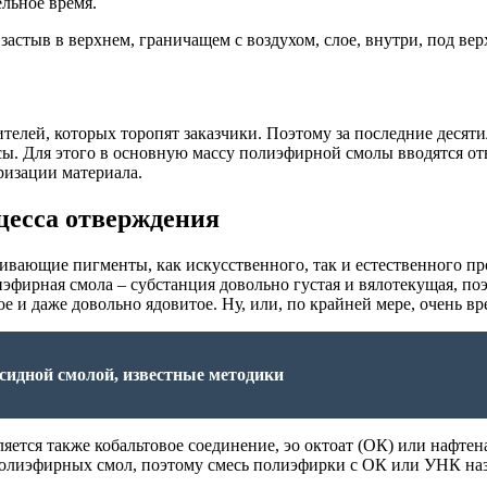
льное время.
застыв в верхнем, граничащем с воздухом, слое, внутри, под ве
ителей, которых торопят заказчики. Поэтому за последние десят
. Для этого в основную массу полиэфирной смолы вводятся отв
изации материала.
цесса отверждения
ающие пигменты, как искусственного, так и естественного пр
иэфирная смола – субстанция довольно густая и вялотекущая, по
ое и даже довольно ядовитое. Ну, или, по крайней мере, очень в
ксидной смолой, известные методики
ется также кобальтовое соединение, эо октоат (ОК) или нафтена
олиэфирных смол, поэтому смесь полиэфирки с ОК или УНК на