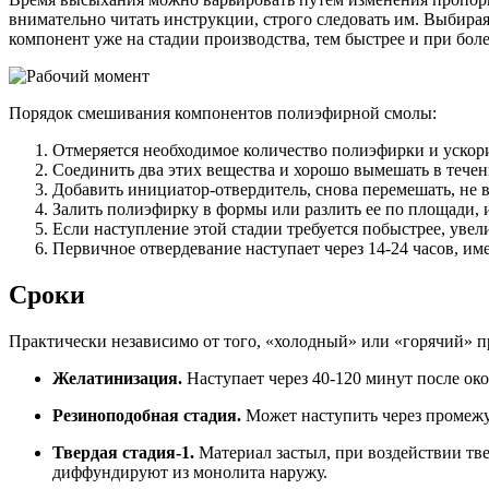
внимательно читать инструкции, строго следовать им. Выбира
компонент уже на стадии производства, тем быстрее и при б
Порядок смешивания компонентов полиэфирной смолы:
Отмеряется необходимое количество полиэфирки и ускорит
Соединить два этих вещества и хорошо вымешать в течени
Добавить инициатор-отвердитель, снова перемешать, не 
Залить полиэфирку в формы или разлить ее по площади, и
Если наступление этой стадии требуется побыстрее, уве
Первичное отвердевание наступает через 14-24 часов, им
Сроки
Практически независимо от того, «холодный» или «горячий» п
Желатинизация.
Наступает через 40-120 минут после ок
Резиноподобная стадия.
Может наступить через промежу
Твердая стадия-1.
Материал застыл, при воздействии тве
диффундируют из монолита наружу.