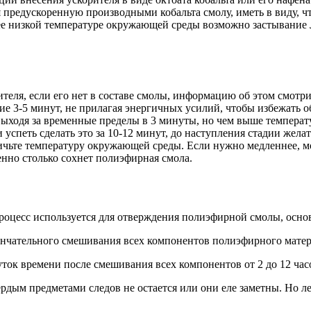
я предускоренную производными кобальта смолу, иметь в виду, ч
олее низкой температуре окружающей среды возможно застывани
еля, если его нет в составе смолы, информацию об этом смотрите
е 3-5 минут, не прилагая энергичных усилий, чтобы избежать о
выходя за временные пределы в 3 минуты, но чем выше температ
 успеть сделать это за 10-12 минут, до наступления стадии жела
личьте температуру окружающей среды. Если нужно медленнее, м
енно столько сохнет полиэфирная смола.
роцесс используется для отверждения полиэфирной смолы, осно
ончательного смешивания всех компонентов полиэфирного матер
ток времени после смешивания всех компонентов от 2 до 12 час
рдым предметами следов не остается или они еле заметны. Но л