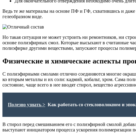
Для окончательного отверждения необходимо очень длите
Ведь те же материалы на основе ПФ и ГФ, схватившись и даже 
гелеобразном виде.
Но такая ситуация не может устроить ни ремонтников, ни стро
основе полиэфирных смол. Которые высыхают в считанные часы
полиэфирке другими веществами, запускают процессы полимер
Физические и химические аспекты про
С полиэфирными смолами отлично соединяются многие окрашив
ко вторым металлы и их соли: кадмий, кобальт, хром. Сама пол
состояние, чаще всего в нее вводят стирол, вещество агрессивн
Полезно узнать >
Как работать со стекловолокном и эпо
В стирол перед смешиванием его с полиэфирной смолой добавля
выступают инициатором процесса ускорения полимеризации п