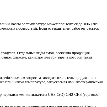
ивании массы ее температура может повыситься до 100-130°C
озможных последствий. Если отвердителем работает раствор
 градусов. Отдельные виды смол, особенно продукция,
анке, флаконе, канистре или той таре, в которой такая
отребительским запросам завод-изготовитель продукции на
же при низкой температуре, запускаемая ими экзотермическая
вор перекиси метилэтилкетона CH3-C(O)-CH2-CH3 (торговое
та, но только не увеличением навески отвердителя. Нужно