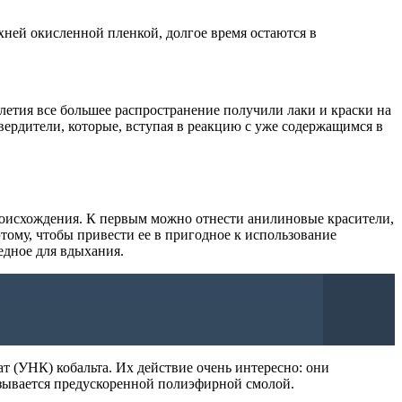
рхней окисленной пленкой, долгое время остаются в
илетия все большее распространение получили лаки и краски на
ердители, которые, вступая в реакцию с уже содержащимся в
оисхождения. К первым можно отнести анилиновые красители,
этому, чтобы привести ее в пригодное к использование
редное для вдыхания.
т (УНК) кобальта. Их действие очень интересно: они
зывается предускоренной полиэфирной смолой.