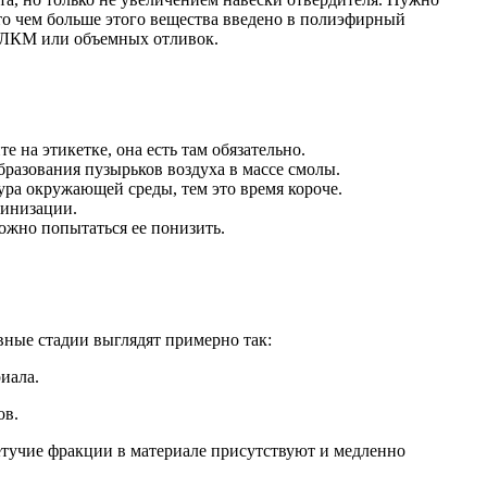
то чем больше этого вещества введено в полиэфирный
е ЛКМ или объемных отливок.
 на этикетке, она есть там обязательно.
бразования пузырьков воздуха в массе смолы.
ура окружающей среды, тем это время короче.
тинизации.
ожно попытаться ее понизить.
вные стадии выглядят примерно так:
иала.
ов.
етучие фракции в материале присутствуют и медленно