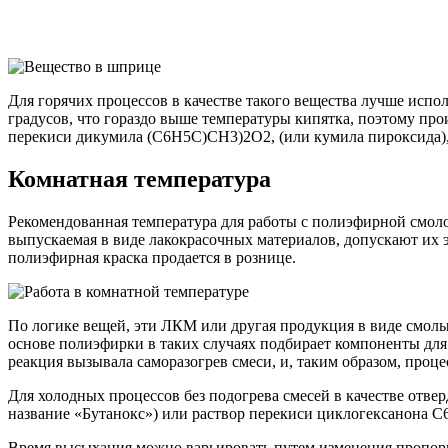
Для горячих процессов в качестве такого вещества лучше исп
градусов, что гораздо выше температуры кипятка, поэтому пр
перекиси дикумила (C6H5C)CH3)2O2, (или кумила пироксида), 
Комнатная температура
Рекомендованная температура для работы с полиэфирной смоло
выпускаемая в виде лакокрасочных материалов, допускают их эк
полиэфирная краска продается в рознице.
По логике вещей, эти ЛКМ или другая продукция в виде смолы 
основе полиэфирки в таких случаях подбирает компоненты для 
реакция вызывала саморазогрев смеси, и, таким образом, проце
Для холодных процессов без подогрева смесей в качестве от
название «Бутанокс») или раствор перекиси циклогексанона 
Время высыхания можно варьировать путем изменения пропорци