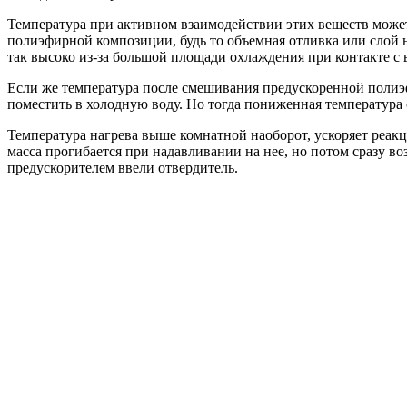
Температура при активном взаимодействии этих веществ может
полиэфирной композиции, будь то объемная отливка или слой
так высоко из-за большой площади охлаждения при контакте с 
Если же температура после смешивания предускоренной полиэф
поместить в холодную воду. Но тогда пониженная температура 
Температура нагрева выше комнатной наоборот, ускоряет реак
масса прогибается при надавливании на нее, но потом сразу во
предускорителем ввели отвердитель.