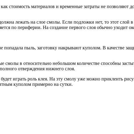
 как стоимость материалов и временные затраты не позволяют до
 должна лежать на слое смолы. Если подложки нет, то этот слой
няется по периферии. На создание первого слоя обычно уходит о
е попадала пыль, заготовку накрывают куполом. В качестве за
ые смолы в относительно небольшом количестве способны застыть 
 полного отверждения нижнего слоя.
будет играть роль клея. На эту смолу уже можно приклеить рис
щитным куполом примерно на сутки.