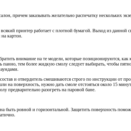
алон, причем заказывать желательно распечатку нескольких экз
 всякий принтер работает с плотной бумагой. Выход из данной с
 на картон.
братить внимание на те модели, которые позиционируются, как
ь панно, тем более жидкую смолу следует выбирать, чтобы пятн
паундами.
состав и отвердитель смешиваются строго по инструкции от про
ли на поверхность, нужно дать смоле отстояться около 15 минут.
олу предварительно разогреть на паровой бане.
на быть ровной и горизонтальной. Защитить поверхность помож
матично.