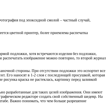
 Фотография под эпоксидной смолой – частный случай,
имеется цветной принтер, более приемлема распечатка
ормой подложки, хотя встречаются изделия без подложки,
и распечатать изображение можно повторно, то второй журнал
знаночной стороны. При отсутствии подложки это испортит все
нт. Его наносят в 1-2 слоя с последующей просушкой, которая
е рисунка краска не растеклась, картинку перед заливкой
ьно разработанные для таких целей изображения. Они имеют
графическом редакторе создать свой собственный шедевр. На
табе. Важно понимать, что чем больше разрешение