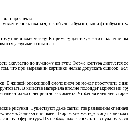
ы или проспекта.
 может использоваться, как обычная бумага, так и фотобумага.
е тому или иному методу. К примеру, для тех, у кого в наличии 
ваться услугами фотоателье.
езать аккуратно по нужному контуру. Форма контура диктуется ф
том, что при вырезании картинки нельзя допускать ошибок. Есл
 риск. В жидкой эпоксидной смоле рисунок может проступить с и
унтовать. В качестве материала вполне подойдет акриловый гру
бя еще от одного неприятного момента. Чтобы на внешней сторон
еские рисунки. Существуют даже сайты, где размещены специал
, знаков Зодиака или имен. Творческие мастера могут в любом 
азличную фурнитуру. Их необходимо распечатать в нужном масш