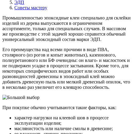
ЭДП
Советы мастеру
Промышленностью эпоксидные клеи специально для склейки
изделий из дерева выпускаются в ограниченном
ассортименте, только для специальных случаев. В массовом
же производстве с этой задачей хорошо справится обычный
универсальный эпоксидный состав марки ЭДП.
Его преимущества над всеми прочими в виде ПВА,
столярного (из рогов и копыт животных), казеинового,
полиуретанового или БФ очевидны: он влаго- и маслостоек и
не подвержен усадке в процессе застывания. Кроме того, для
некоторых специфических видов работ или особых
разновидностей древесины в эпоксидный клей можно
добавить древесную пыль или мелкий древесный опилок, что
в несколько раз увеличит его клеящую способность.
При покупке обычно учитываются такие факторы, как:
характер нагрузки на клеевой шов в процессе
эксплуатации изделия;
маслянистость или наличие смолы в древесине;
ее влажность, степень просушки;