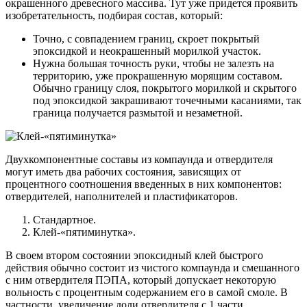
окрашенного древесного массива. Тут уже придется проявить
изобретательность, подбирая состав, который:
Точно, с совпадением границ, скроет покрытый
эпоксидкой и неокрашенный морилкой участок.
Нужна большая точность руки, чтобы не залезть на
территорию, уже прокрашенную морящим составом.
Обычно границу слоя, покрытого морилкой и скрытого
под эпоксидкой закрашивают точечными касаниями, так
граница получается размытой и незаметной.
Двухкомпонентные составы из компаунда и отвердителя
могут иметь два рабочих состояния, зависящих от
процентного соотношения введенных в них компонентов:
отвердителей, наполнителей и пластификаторов.
Стандартное.
Клей-«пятиминутка».
В своем втором состоянии эпоксидный клей быстрого
действия обычно состоит из чистого компаунда и смешанного
с ним отвердителя ПЭПА, который допускает некоторую
вольность с процентным содержанием его в самой смоле. В
частности, увеличение доли отвердителя с 1 части