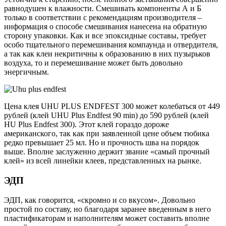
равнодушен к влажности. Смешивать компоненты А и Б
только в соответствии с рекомендациям производителя –
информация о способе смешивания нанесена на обратную
сторону упаковки. Как и все эпоксидные составы, требует
особо тщательного перемешивания компаунда и отвердителя,
а так как клеи некритичны к образованию в них пузырьков
воздуха, то и перемешивание может быть довольно
энергичным.
Цена клея UHU PLUS ENDFEST 300 может колебаться от 449
рублей (клей UHU Plus Endfest 90 min) до 590 рублей (клей
HU Plus Endfest 300). Этот клей гораздо дороже
американского, так как при заявленной цене объем тюбика
редко превышает 25 мл. Но и прочность шва на порядок
выше. Вполне заслуженно держит звание «самый прочный
клей» из всей линейки клеев, представленных на рынке.
ЭДП
ЭДП, как говорится, «скромно и со вкусом». Довольно
простой по составу, но благодаря заранее введенным в него
пластификаторам и наполнителям может составить вполне