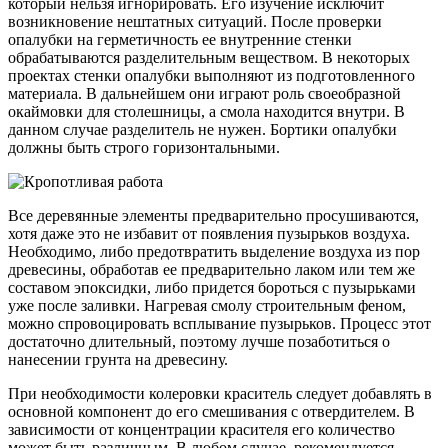
который нельзя игнорировать. Его изучение исключит
возникновение нештатных ситуаций. После проверки
опалубки на герметичность ее внутренние стенки
обрабатываются разделительным веществом. В некоторых
проектах стенки опалубки выполняют из подготовленного
материала. В дальнейшем они играют роль своеобразной
окаймовки для столешницы, а смола находится внутри. В
данном случае разделитель не нужен. Бортики опалубки
должны быть строго горизонтальными.
Все деревянные элементы предварительно просушиваются,
хотя даже это не избавит от появления пузырьков воздуха.
Необходимо, либо предотвратить выделение воздуха из пор
древесины, обработав ее предварительно лаком или тем же
составом эпоксидки, либо придется бороться с пузырьками
уже после заливки. Нагревая смолу строительным феном,
можно спровоцировать всплывание пузырьков. Процесс этот
достаточно длительный, поэтому лучше позаботиться о
нанесении грунта на древесину.
При необходимости колеровки краситель следует добавлять в
основной компонент до его смешивания с отвердителем. В
зависимости от концентрации красителя его количество
может быть различным. В любом случае, рекомендуется