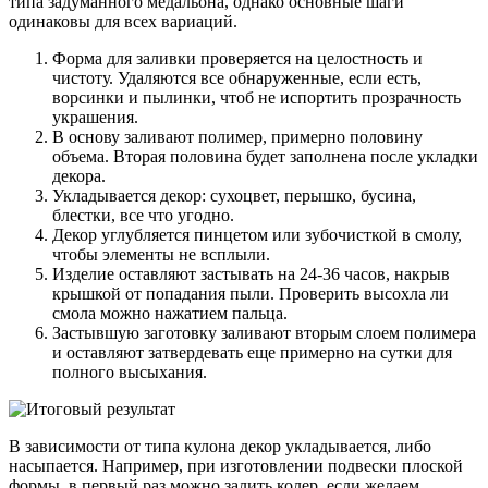
типа задуманного медальона, однако основные шаги
одинаковы для всех вариаций.
Форма для заливки проверяется на целостность и
чистоту. Удаляются все обнаруженные, если есть,
ворсинки и пылинки, чтоб не испортить прозрачность
украшения.
В основу заливают полимер, примерно половину
объема. Вторая половина будет заполнена после укладки
декора.
Укладывается декор: сухоцвет, перышко, бусина,
блестки, все что угодно.
Декор углубляется пинцетом или зубочисткой в смолу,
чтобы элементы не всплыли.
Изделие оставляют застывать на 24-36 часов, накрыв
крышкой от попадания пыли. Проверить высохла ли
смола можно нажатием пальца.
Застывшую заготовку заливают вторым слоем полимера
и оставляют затвердевать еще примерно на сутки для
полного высыхания.
В зависимости от типа кулона декор укладывается, либо
насыпается. Например, при изготовлении подвески плоской
формы, в первый раз можно залить колер, если желаем