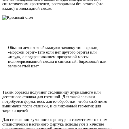
синтетическим красителем, растворимым без остатка (это
важно) в эпоксидной смоле.
Обычно делают «пейзажную» заливку типа «река»,
«морской берег» (это если нет другого берега) или
«пруд», с подкрашиванием прозрачной массы
полимеризованной смолы в синеватый, бирюзовый или
зеленоватый цвет.
Таким образом получают столешницу журнального или
десертного столика для гостиной. Для такой заливки
потребуется форма, воск для ее обработки, чтобы слэб легко
вынимался после отливки, и силиконовый герметик для
заделки щелей.
Для столешниц кухонного гарнитура и совместимого с ним
стилистически настенного фартука используют в качестве
наполнителя перед заливкой мраморную и кварцевую крошку,