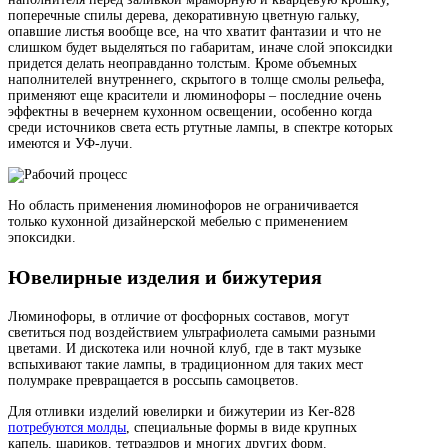
поперечные спилы дерева, декоративную цветную гальку,
опавшие листья вообще все, на что хватит фантазии и что не
слишком будет выделяться по габаритам, иначе слой эпоксидки
придется делать неоправданно толстым. Кроме объемных
наполнителей внутреннего, скрытого в толще смолы рельефа,
применяют еще красители и люминофоры – последние очень
эффектны в вечернем кухонном освещении, особенно когда
среди источников света есть ртутные лампы, в спектре которых
имеются и УФ-лучи.
Но область применения люминофоров не ограничивается
только кухонной дизайнерской мебелью с применением
эпоксидки.
Ювелирные изделия и бижутерия
Люминофоры, в отличие от фосфорных составов, могут
светиться под воздействием ультрафиолета самыми разными
цветами. И дискотека или ночной клуб, где в такт музыке
вспыхивают такие лампы, в традиционном для таких мест
полумраке превращается в россыпь самоцветов.
Для отливки изделий ювелирки и бижутерии из Ker-828
потребуются молды
, специальные формы в виде крупных
капель, шариков, тетраэдров и многих других форм.