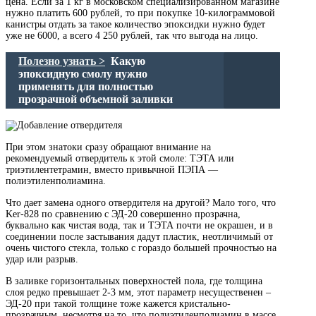
цена. Если за 1 кг в московском специализированном магазине
нужно платить 600 рублей, то при покупке 10-килограммовой
канистры отдать за такое количество эпоксидки нужно будет
уже не 6000, а всего 4 250 рублей, так что выгода на лицо.
Полезно узнать >
Какую
эпоксидную смолу нужно
применять для полностью
прозрачной объемной заливки
При этом знатоки сразу обращают внимание на
рекомендуемый отвердитель к этой смоле: ТЭТА или
триэтилентетрамин, вместо привычной ПЭПА —
полиэтиленполиамина.
Что дает замена одного отвердителя на другой? Мало того, что
Ker-828 по сравнению с ЭД-20 совершенно прозрачна,
буквально как чистая вода, так и ТЭТА почти не окрашен, и в
соединении после застывания дадут пластик, неотличимый от
очень чистого стекла, только с гораздо большей прочностью на
удар или разрыв.
В заливке горизонтальных поверхностей пола, где толщина
слоя редко превышает 2-3 мм, этот параметр несущественен –
ЭД-20 при такой толщине тоже кажется кристально-
прозрачным, несмотря на то, что полиэтиленполиамин в массе