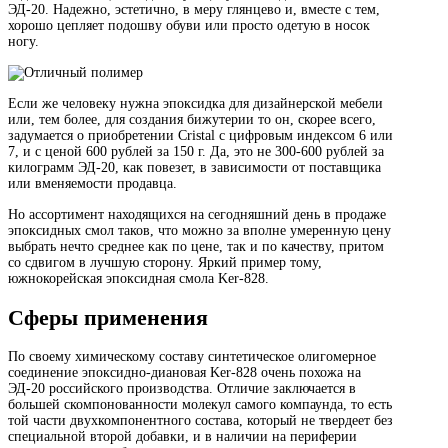
ЭД-20. Надежно, эстетично, в меру глянцево и, вместе с тем,
хорошо цепляет подошву обуви или просто одетую в носок
ногу.
Если же человеку нужна эпоксидка для дизайнерской мебели
или, тем более, для создания бижутерии то он, скорее всего,
задумается о приобретении Cristal с цифровым индексом 6 или
7, и с ценой 600 рублей за 150 г. Да, это не 300-600 рублей за
килограмм ЭД-20, как повезет, в зависимости от поставщика
или вменяемости продавца.
Но ассортимент находящихся на сегодняшний день в продаже
эпоксидных смол таков, что можно за вполне умеренную цену
выбрать нечто среднее как по цене, так и по качеству, притом
со сдвигом в лучшую сторону. Яркий пример тому,
южнокорейская эпоксидная смола Ker-828.
Сферы применения
По своему химическому составу синтетическое олигомерное
соединение эпоксидно-диановая Ker-828 очень похожа на
ЭД-20 российского производства. Отличие заключается в
большей скомпонованности молекул самого компаунда, то есть
той части двухкомпонентного состава, который не твердеет без
специальной второй добавки, и в наличии на периферии