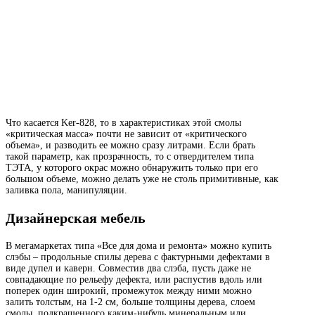
Что касается Ker-828, то в характеристиках этой смолы
«критическая масса» почти не зависит от «критического
объема», и разводить ее можно сразу литрами. Если брать
такой параметр, как прозрачность, то с отвердителем типа
ТЭТА, у которого окрас можно обнаружить только при его
большом объеме, можно делать уже не столь примитивные, как
заливка пола, манипуляции.
Дизайнерская мебель
В мегамаркетах типа «Все для дома и ремонта» можно купить
слэбы – продольные спилы дерева с фактурными дефектами в
виде дупел и каверн. Совместив два слэба, пусть даже не
совпадающие по рельефу дефекта, или распустив вдоль или
поперек один широкий, промежуток между ними можно
залить толстым, на 1-2 см, больше толщины дерева, слоем
смолы, подкрашенного каким-нибудь минеральным или