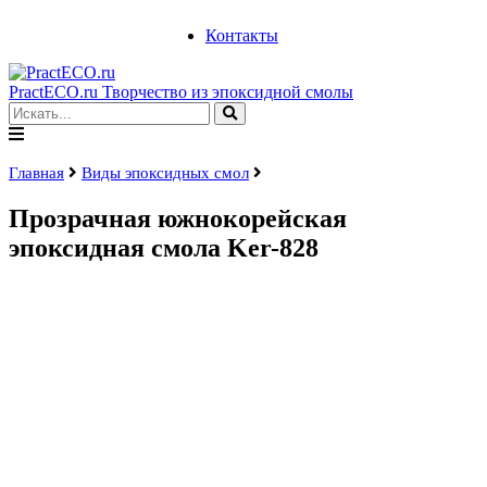
Контакты
PractECO.ru
Творчество из эпоксидной смолы
Главная
Виды эпоксидных смол
Прозрачная южнокорейская
эпоксидная смола Ker-828