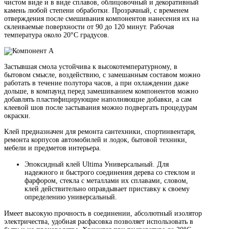
чистом виде и в виде сплавов, облицовочный и декоративный
камень любой степени обработки. Прозрачный, с временем
отверждения после смешивания компонентов нанесения их на
склеиваемые поверхности от 90 до 120 минут. Рабочая
температура около 20°C градусов.
Застывшая смола устойчива к высокотемпературному, в
бытовом смысле, воздействию, с замешанным составом можно
работать в течение полутора часов, а при охлаждении даже
дольше, в компаунд перед замешиванием компонентов можно
добавлять пластифицирующие наполняющие добавки, а сам
клеевой шов после застывания можно подвергать процедурам
окраски.
Клей предназначен для ремонта сантехники, спортинвентаря,
ремонта корпусов автомобилей и лодок, бытовой техники,
мебели и предметов интерьера.
Эпоксидный клей Ultima Универсальный. Для
надежного и быстрого соединения дерева со стеклом и
фарфором, стекла с металлами их сплавами, словом,
клей действительно оправдывает приставку к своему
определению универсальный.
Имеет высокую прочность в соединении, абсолютный изолятор
электричества, удобная расфасовка позволяет использовать в