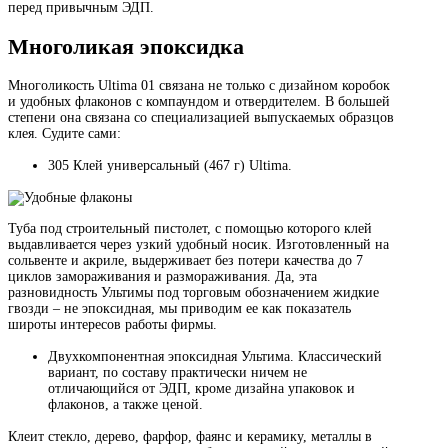
перед привычным ЭДП.
Многоликая эпоксидка
Многоликость Ultima 01 связана не только с дизайном коробок
и удобных флаконов с компаундом и отвердителем. В большей
степени она связана со специализацией выпускаемых образцов
клея. Судите сами:
305 Клей универсальный (467 г) Ultima.
Туба под строительный пистолет, с помощью которого клей
выдавливается через узкий удобный носик. Изготовленный на
сольвенте и акриле, выдерживает без потери качества до 7
циклов замораживания и размораживания. Да, эта
разновидность Ультимы под торговым обозначением жидкие
гвозди – не эпоксидная, мы приводим ее как показатель
широты интересов работы фирмы.
Двухкомпонентная эпоксидная Ультима. Классический
вариант, по составу практически ничем не
отличающийся от ЭДП, кроме дизайна упаковок и
флаконов, а также ценой.
Клеит стекло, дерево, фарфор, фаянс и керамику, металлы в