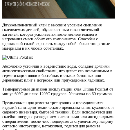
Двухкомпонентный клей с высоким уровнем сцепления
склеиваемых деталей, обусловленным исключительной
адгезией, которая усиливается после незначительного
нагревания смеси обоих его компонентов. Способен с
одинаковой силой скреплять между собой абсолютно разные
материалы в их любых сочетаниях.
Абсолютно устойчив к воздействию воды, обладает долгими
антисептическими свойствами, что делает его незаменимым в
герметизации швов в бассейнах и стыках бетонных или
деревянных плит в погребах или приусадебных ледниках.
Температурный диапазон эксплуатации клея Ultima Poxifast от
минус 60°C до плюс 120°C градусов. Упаковка по 60 граммов.
Предназначен для ремонта треснувших и прохудившихся
изделий санитарно-технического предназначения, кухонного и
садового инвентаря, бытовой техники. Если используется для
склейки посуды с разведением кислотными или ангидридными
отвердителями, после чего подвергается ступенчатому нагреву
согласно инструкции, нетоксичен, годится для ремонта