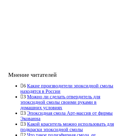
Мнение читателей
6
Какие производители эпоксидной смолы
находятся в России
3
Можно ли сделать отвердитель для
эпоксидной смолы своими руками в
домашних условиях
3
Эпоксидная смола Арт-массив от фирмы
Экованна
3
Какой краситель можно использовать для
подкраски эпоксидной смолы
2
Что такое полиэфирная смола, ее