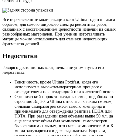
бытовой посуды.
Все перечисленные модификации клея Ultima годятся, таким
образом, для самого широкого спектра ремонтных работ,
связанных с восстановлением целостности изделий из самых
разнообразных материалов. При умении изготавливать
матрицы можно использовать для отливки недостающих
фрагментов деталей.
Недостатки
Говоря о достоинствах клея, нельзя не упомянуть о его
недостатках.
Токсичность, кроме Ultima Poxifast, когда его
используют в высокотемпературном процессе с
отвердителями на ангидридной или кислотной основе.
Органический порок эпоксидных смол, подобных по
строению ЭД-20, а Ultima относится к таким смолам,
сильный саморазогрев смеси самого компаунда и
применяемого для отверждения реактива ПЭПА или
ТЭТА. При разведении клея объемом выше 50 мл, да
еще если этот объем был компактен, саморазогрев
бывает таким сильным, что смесь компонентов А и Б
могла запузыриться и даже задымиться. Впрочем,
отмечались случаи, когда сильный саморазогрев